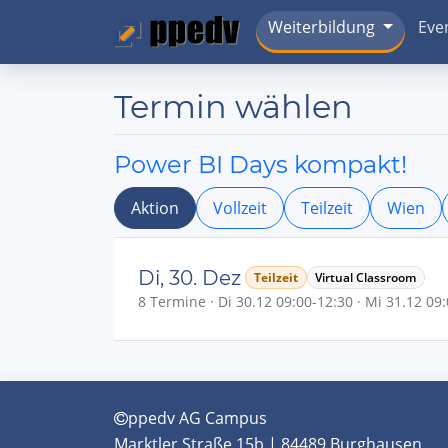
Weiterbildung
Eve
Termin wählen
Power BI Days kompakt!
Aktion
Vollzeit
Teilzeit
Wien
Di, 30. Dez
Teilzeit
Virtual Classroom
8 Termine · Di 30.12 09:00-12:30 · Mi 31.12 09:
ppedv AG Campus
Marktler Straße 15b | 84489 Burghausen