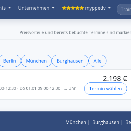
nts
Unternehmen
myppedv
Preisvorteile und bereits bebuchte Termine sind markier
Berlin
München
Burghausen
Alle
2.198 €
00-12:30 · Do 01.01 09:00-12:30 · ... Uhr
Termin wählen
München
|
Burghausen
|
Be