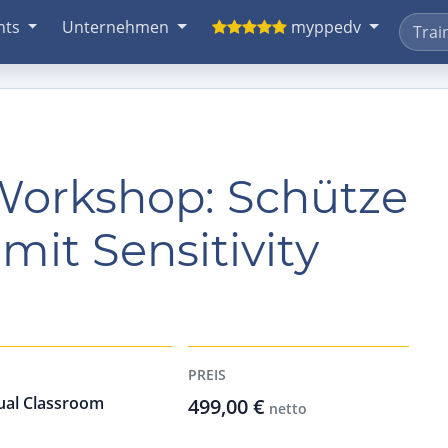
nts
Unternehmen
myppedv
 Workshop: Schütze
mit Sensitivity
PREIS
ual Classroom
499,00 €
netto