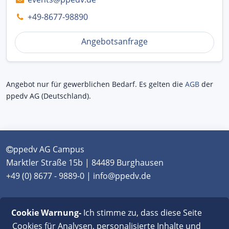
+49-8677-98890
Angebotsanfrage
Angebot nur für gewerblichen Bedarf. Es gelten die
AGB
der
ppedv AG (Deutschland).
ppedv AG Campus
Marktler Straße 15b | 84489 Burghausen
+49 (0) 8677 - 9889-0 | info@ppedv.de
München
|
Burghausen
|
Berlin
|
Wien
|
Virtual
Cookie Warnung-
Ich stimme zu, dass diese Seite
Classroom
Cookies für Analysen, personalisierte Inhalte und