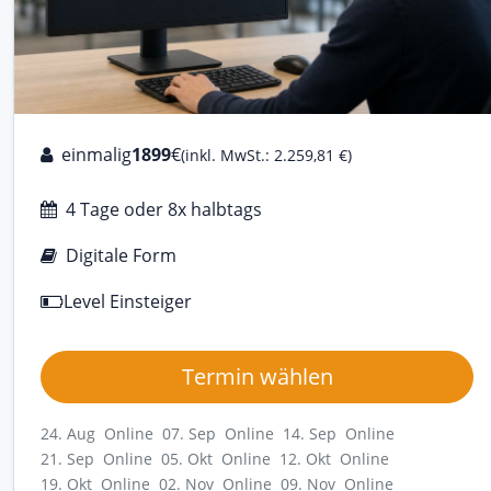
einmalig
1899
€
(inkl. MwSt.: 2.259,81 €)
4 Tage oder 8x halbtags
Digitale Form
Level Einsteiger
Termin wählen
24. Aug Online
07. Sep Online
14. Sep Online
21. Sep Online
05. Okt Online
12. Okt Online
19. Okt Online
02. Nov Online
09. Nov Online