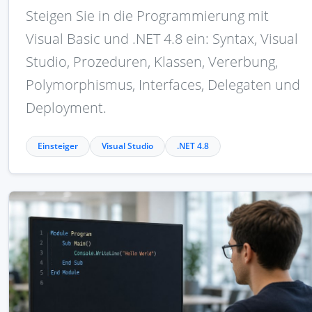
Steigen Sie in die Programmierung mit
Visual Basic und .NET 4.8 ein: Syntax, Visual
Studio, Prozeduren, Klassen, Vererbung,
Polymorphismus, Interfaces, Delegaten und
Deployment.
Einsteiger
Visual Studio
.NET 4.8