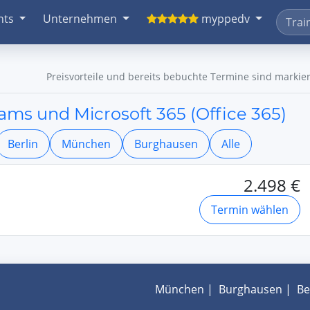
nts
Unternehmen
myppedv
Preisvorteile und bereits bebuchte Termine sind markier
ms und Microsoft 365 (Office 365)
Berlin
München
Burghausen
Alle
2.498 €
Termin wählen
München
|
Burghausen
|
Be