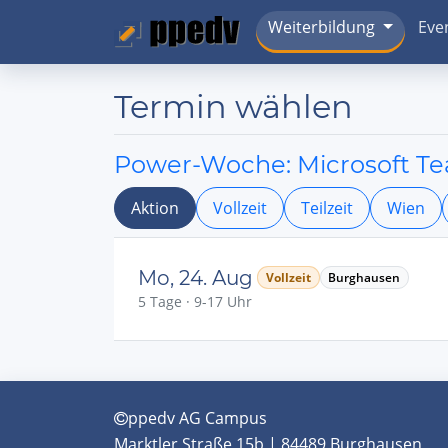
Weiterbildung
Eve
Termin wählen
Power-Woche: Microsoft Tea
Aktion
Vollzeit
Teilzeit
Wien
Mo, 24. Aug
Vollzeit
Burghausen
5 Tage · 9-17 Uhr
ppedv AG Campus
Marktler Straße 15b | 84489 Burghausen