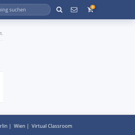
0
t.
rlin
|
Wien
|
Virtual Classroom