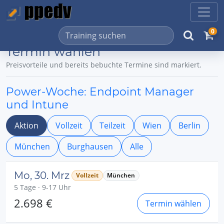
0
Termin wählen
Preisvorteile und bereits bebuchte Termine sind markiert.
Power-Woche: Endpoint Manager
und Intune
Aktion
Vollzeit
Teilzeit
Wien
Berlin
München
Burghausen
Alle
Mo, 30. Mrz
Vollzeit
München
5 Tage · 9-17 Uhr
2.698 €
Termin wählen