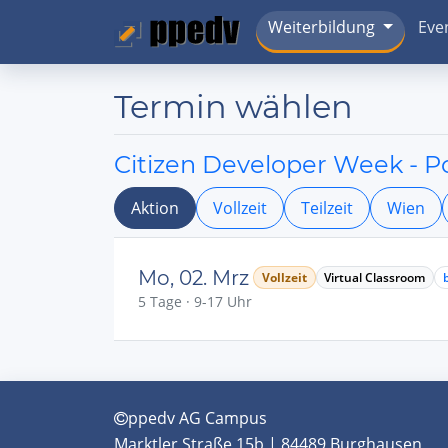
Weiterbildung
Eve
Termin wählen
Citizen Developer Week - 
Aktion
Vollzeit
Teilzeit
Wien
Mo, 02. Mrz
Vollzeit
Virtual Classroom
5 Tage · 9-17 Uhr
ppedv AG Campus
Marktler Straße 15b | 84489 Burghausen