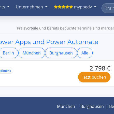
nts
Unternehmen
myppedv
Preisvorteile und bereits bebuchte Termine sind markier
Power Apps und Power Automate
Berlin
München
Burghausen
Alle
2.798 €
bebucht
Jetzt buchen
München
|
Burghausen
|
Be