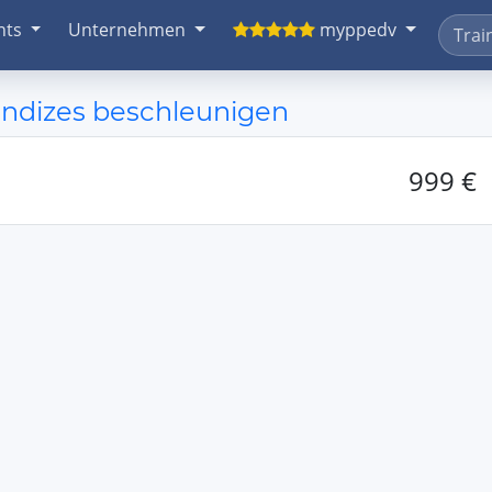
nts
Unternehmen
myppedv
Indizes beschleunigen
999 €