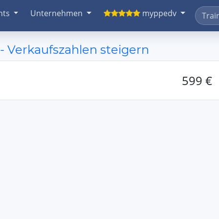
nts
Unternehmen
myppedv
- Verkaufszahlen steigern
599 €