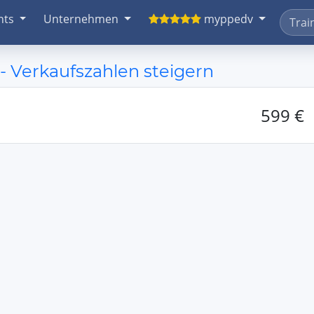
nts
Unternehmen
myppedv
- Verkaufszahlen steigern
599 €