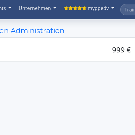
nts
Unternehmen
myppedv
en Administration
999 €