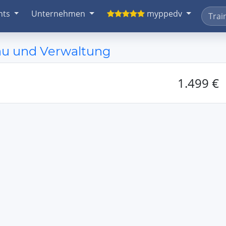
nts
Unternehmen
myppedv
bau und Verwaltung
1.499 €