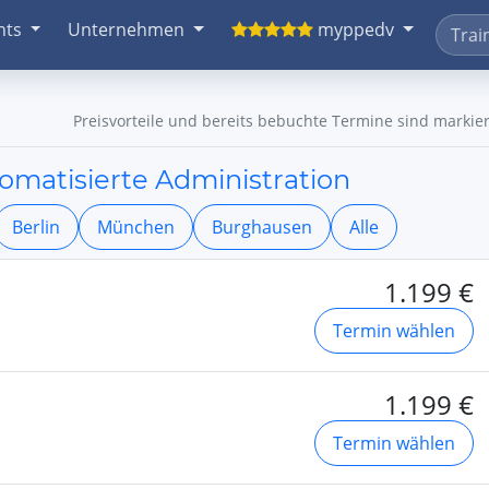
nts
Unternehmen
myppedv
Preisvorteile und bereits bebuchte Termine sind markier
omatisierte Administration
Berlin
München
Burghausen
Alle
1.199 €
Termin wählen
1.199 €
Termin wählen