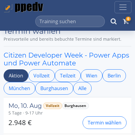
0
Termin wählen
Preisvorteile und bereits bebuchte Termine sind markiert.
Citizen Developer Week - Power Apps
und Power Automate
Aktion
Vollzeit
Teilzeit
Wien
Berlin
München
Burghausen
Alle
Mo, 10. Aug
Vollzeit
Burghausen
5 Tage · 9-17 Uhr
2.948 €
Termin wählen