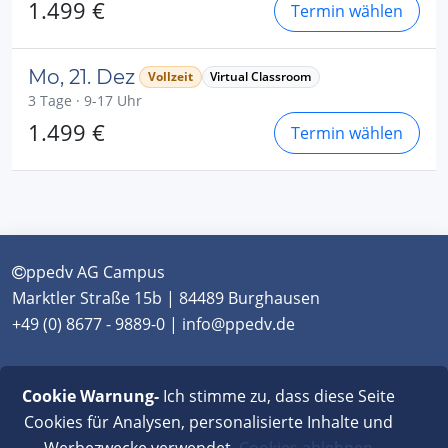
1.499 €
Termin wählen
Mo, 21. Dez
Vollzeit
Virtual Classroom
3 Tage · 9-17 Uhr
1.499 €
Termin wählen
ppedv AG Campus
Marktler Straße 15b | 84489 Burghausen
+49 (0) 8677 - 9889-0 | info@ppedv.de
München
|
Burghausen
|
Berlin
|
Wien
|
Virtual
Cookie Warnung-
Ich stimme zu, dass diese Seite
Classroom
Cookies für Analysen, personalisierte Inhalte und