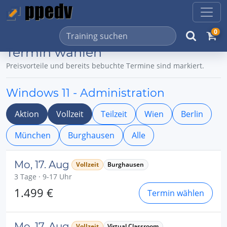
0
Termin wählen
Preisvorteile und bereits bebuchte Termine sind markiert.
Windows 11 - Administration
Aktion
Vollzeit
Teilzeit
Wien
Berlin
München
Burghausen
Alle
Mo, 17. Aug
Vollzeit
Burghausen
3 Tage · 9-17 Uhr
1.499 €
Termin wählen
Mo, 17. Aug
Vollzeit
Virtual Classroom