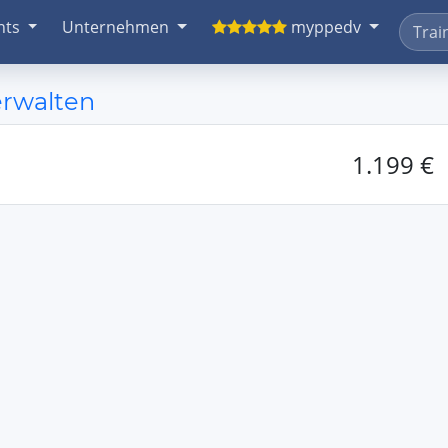
nts
Unternehmen
myppedv
erwalten
1.199 €