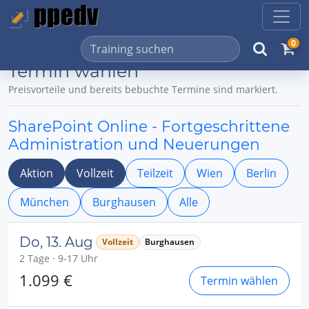
0
Termin wählen
Preisvorteile und bereits bebuchte Termine sind markiert.
SharePoint Online - Fortgeschrittene
Administration und Neuerungen
Aktion
Vollzeit
Teilzeit
Wien
Berlin
München
Burghausen
Alle
Do, 13. Aug
Vollzeit
Burghausen
2 Tage · 9-17 Uhr
1.099 €
Termin wählen