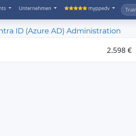
nts
Unternehmen
myppedv
ra ID (Azure AD) Administration
2.598 €