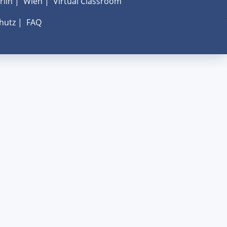
rlin
|
Wien
|
Virtual Classroom
hutz
|
FAQ