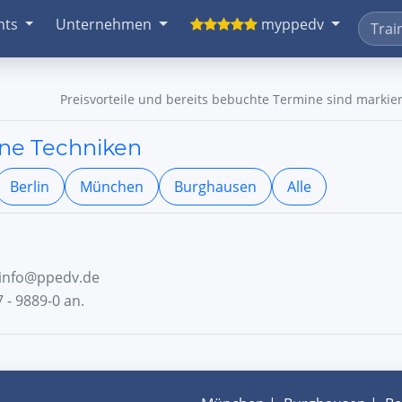
nts
Unternehmen
myppedv
Preisvorteile und bereits bebuchte Termine sind markier
ene Techniken
Berlin
München
Burghausen
Alle
n info@ppedv.de
 - 9889-0 an.