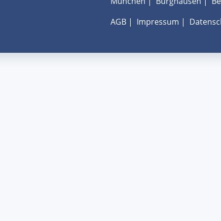
München
|
Burghausen
|
Be
AGB
|
Impressum
|
Datensc