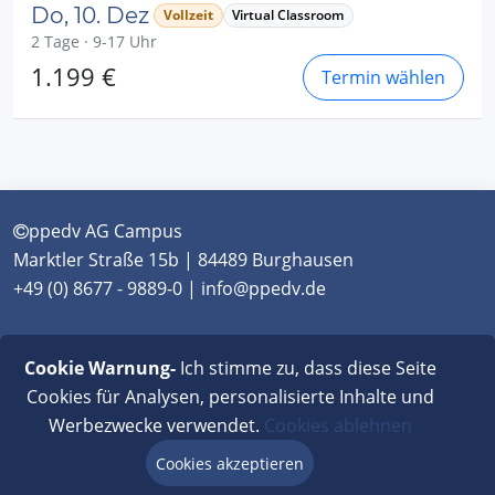
Do, 10. Dez
Vollzeit
Virtual Classroom
2 Tage · 9-17 Uhr
1.199 €
Termin wählen
ppedv AG Campus
Marktler Straße 15b | 84489 Burghausen
+49 (0) 8677 - 9889-0 | info@ppedv.de
München
|
Burghausen
|
Berlin
|
Wien
|
Virtual
Cookie Warnung-
Ich stimme zu, dass diese Seite
Classroom
Cookies für Analysen, personalisierte Inhalte und
Werbezwecke verwendet.
Cookies ablehnen
AGB
|
Impressum
|
Datenschutz
|
FAQ
Cookies akzeptieren
Beratung via Chat