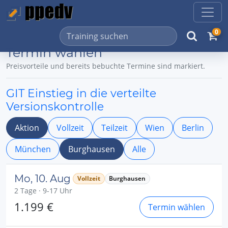
0
Termin wählen
Preisvorteile und bereits bebuchte Termine sind markiert.
GIT Einstieg in die verteilte
Versionskontrolle
Aktion
Vollzeit
Teilzeit
Wien
Berlin
München
Burghausen
Alle
Mo, 10. Aug
Vollzeit
Burghausen
2 Tage · 9-17 Uhr
1.199 €
Termin wählen