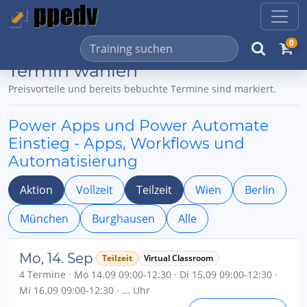
0
Termin wählen
Preisvorteile und bereits bebuchte Termine sind markiert.
Power Apps und Power Automate
Einstieg - Apps, Workflows und
Automatisierung
Aktion
Vollzeit
Teilzeit
Wien
Berlin
München
Burghausen
Alle
Mo, 14. Sep
Teilzeit
Virtual Classroom
4 Termine · Mo 14.09 09:00-12:30 · Di 15.09 09:00-12:30 ·
Mi 16.09 09:00-12:30 · ... Uhr