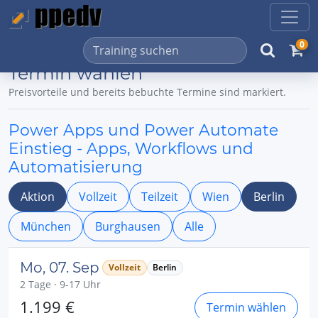
0
Termin wählen
Preisvorteile und bereits bebuchte Termine sind markiert.
Power Apps und Power Automate
Einstieg - Apps, Workflows und
Automatisierung
Aktion
Vollzeit
Teilzeit
Wien
Berlin
München
Burghausen
Alle
Mo, 07. Sep
Vollzeit
Berlin
2 Tage · 9-17 Uhr
1.199 €
Termin wählen