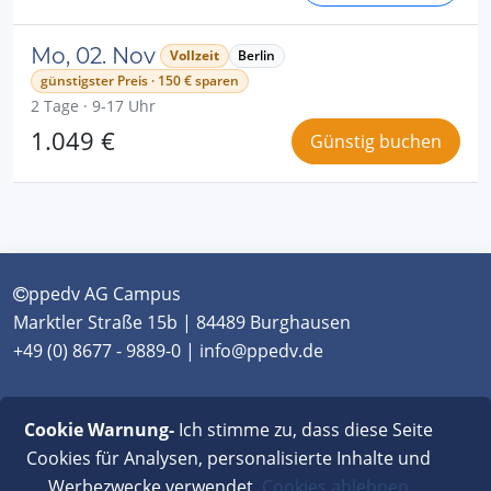
Mo, 02. Nov
Vollzeit
Berlin
günstigster Preis · 150 € sparen
2 Tage · 9-17 Uhr
1.049 €
Günstig buchen
ppedv AG Campus
Marktler Straße 15b | 84489 Burghausen
+49 (0) 8677 - 9889-0 | info@ppedv.de
München
|
Burghausen
|
Berlin
|
Wien
|
Virtual
Cookie Warnung-
Ich stimme zu, dass diese Seite
Classroom
Cookies für Analysen, personalisierte Inhalte und
Werbezwecke verwendet.
Cookies ablehnen
AGB
|
Impressum
|
Datenschutz
|
FAQ