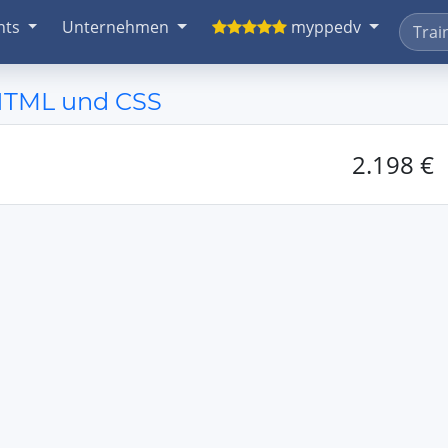
nts
Unternehmen
myppedv
 HTML und CSS
2.198 €