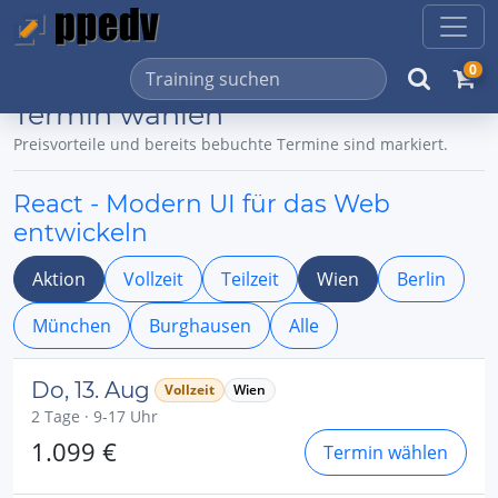
0
Termin wählen
Preisvorteile und bereits bebuchte Termine sind markiert.
React - Modern UI für das Web
entwickeln
Aktion
Vollzeit
Teilzeit
Wien
Berlin
München
Burghausen
Alle
Do, 13. Aug
Vollzeit
Wien
2 Tage · 9-17 Uhr
1.099 €
Termin wählen