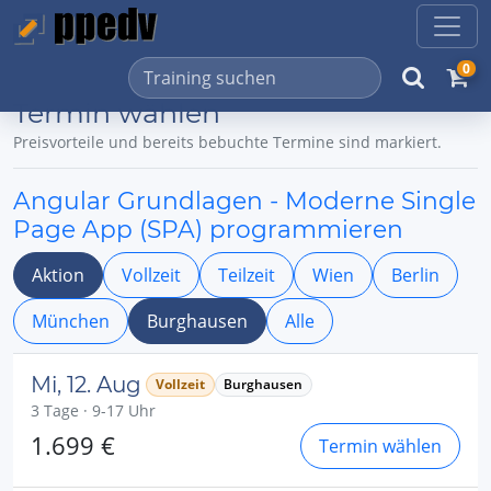
0
Termin wählen
Preisvorteile und bereits bebuchte Termine sind markiert.
Angular Grundlagen - Moderne Single
Page App (SPA) programmieren
Aktion
Vollzeit
Teilzeit
Wien
Berlin
München
Burghausen
Alle
Mi, 12. Aug
Vollzeit
Burghausen
3 Tage · 9-17 Uhr
1.699 €
Termin wählen