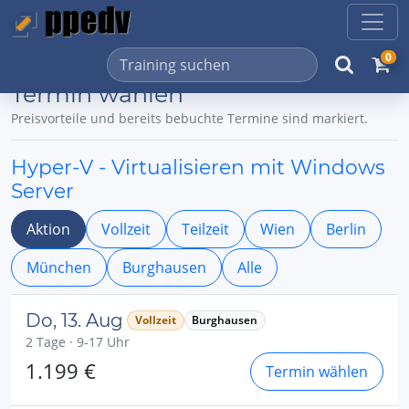
0
Termin wählen
Preisvorteile und bereits bebuchte Termine sind markiert.
Hyper-V - Virtualisieren mit Windows
Server
Aktion
Vollzeit
Teilzeit
Wien
Berlin
München
Burghausen
Alle
Do, 13. Aug
Vollzeit
Burghausen
2 Tage · 9-17 Uhr
1.199 €
Termin wählen