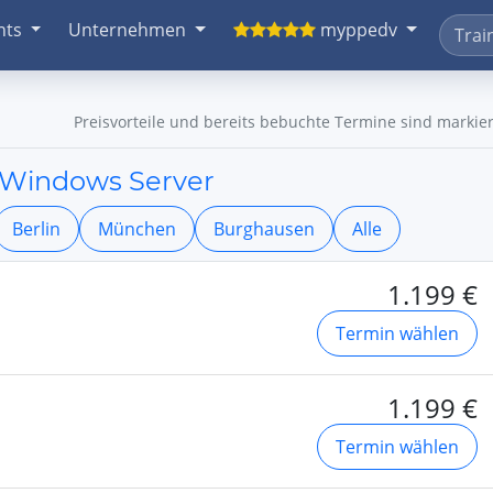
nts
Unternehmen
myppedv
Preisvorteile und bereits bebuchte Termine sind markier
t Windows Server
Berlin
München
Burghausen
Alle
1.199 €
Termin wählen
1.199 €
Termin wählen