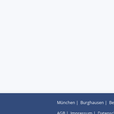
München
|
Burghausen
|
Be
AGB
|
Impressum
|
Datensc