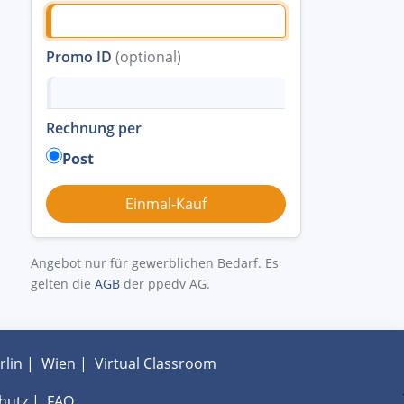
Promo ID
(optional)
Rechnung per
Post
Angebot nur für gewerblichen Bedarf. Es
gelten die
AGB
der ppedv AG.
rlin
|
Wien
|
Virtual Classroom
hutz
|
FAQ