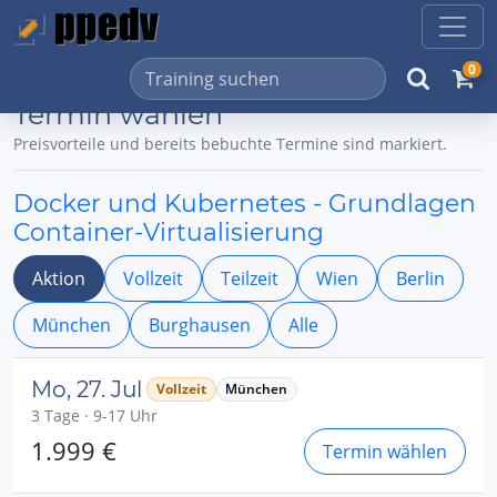
0
Termin wählen
Preisvorteile und bereits bebuchte Termine sind markiert.
Docker und Kubernetes - Grundlagen
Container-Virtualisierung
Aktion
Vollzeit
Teilzeit
Wien
Berlin
München
Burghausen
Alle
Mo, 27. Jul
Vollzeit
München
3 Tage · 9-17 Uhr
1.999 €
Termin wählen