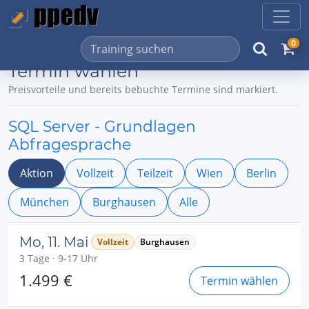
0
Termin wählen
Preisvorteile und bereits bebuchte Termine sind markiert.
SQL Server - Grundlagen
Abfragesprache
Aktion
Vollzeit
Teilzeit
Wien
Berlin
München
Burghausen
Alle
Mo, 11. Mai
Vollzeit
Burghausen
3 Tage · 9-17 Uhr
1.499 €
Termin wählen