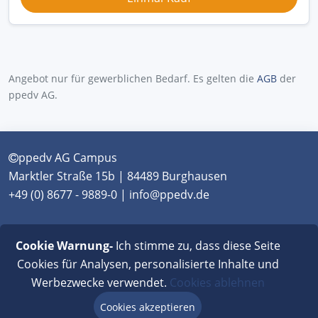
Angebot nur für gewerblichen Bedarf. Es gelten die
AGB
der
ppedv AG.
ppedv AG Campus
Marktler Straße 15b | 84489 Burghausen
+49 (0) 8677 - 9889-0 | info@ppedv.de
München
|
Burghausen
|
Berlin
|
Wien
|
Virtual
Cookie Warnung-
Ich stimme zu, dass diese Seite
Classroom
Cookies für Analysen, personalisierte Inhalte und
Werbezwecke verwendet.
Cookies ablehnen
AGB
|
Impressum
|
Datenschutz
|
FAQ
Cookies akzeptieren
Beratung via Chat