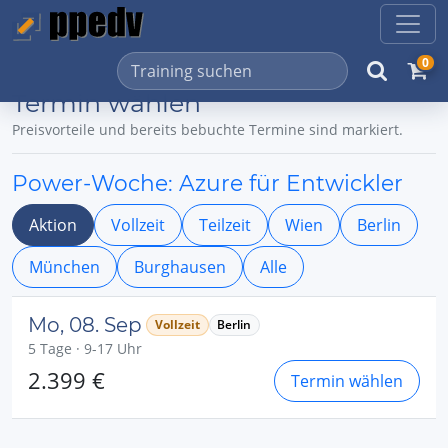
0
Termin wählen
Preisvorteile und bereits bebuchte Termine sind markiert.
Power-Woche: Azure für Entwickler
Aktion
Vollzeit
Teilzeit
Wien
Berlin
München
Burghausen
Alle
Mo, 08. Sep
Vollzeit
Berlin
5 Tage · 9-17 Uhr
2.399 €
Termin wählen