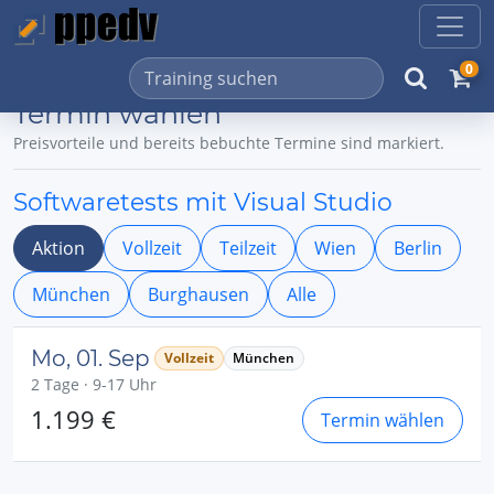
0
Termin wählen
Preisvorteile und bereits bebuchte Termine sind markiert.
Softwaretests mit Visual Studio
Aktion
Vollzeit
Teilzeit
Wien
Berlin
München
Burghausen
Alle
Mo, 01. Sep
Vollzeit
München
2 Tage · 9-17 Uhr
1.199 €
Termin wählen