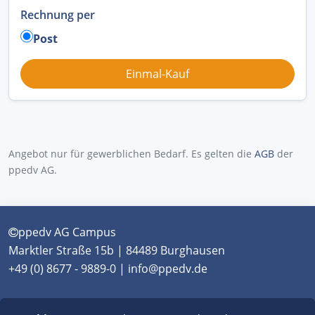
Rechnung per
Post
Angebot nur für gewerblichen Bedarf. Es gelten die
AGB
der
ppedv AG.
ppedv AG Campus
Marktler Straße 15b | 84489 Burghausen
+49 (0) 8677 - 9889-0 | info@ppedv.de
München
|
Burghausen
|
Berlin
|
Wien
|
Virtual