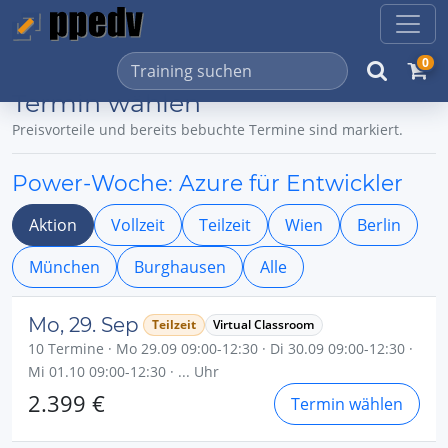
0
Termin wählen
Preisvorteile und bereits bebuchte Termine sind markiert.
Power-Woche: Azure für Entwickler
Aktion
Vollzeit
Teilzeit
Wien
Berlin
München
Burghausen
Alle
Mo, 29. Sep
Teilzeit
Virtual Classroom
10 Termine · Mo 29.09 09:00-12:30 · Di 30.09 09:00-12:30 ·
Mi 01.10 09:00-12:30 · ... Uhr
2.399 €
Termin wählen