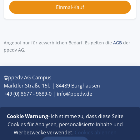
Angebot nur für gewerblichen Bedarf. Es gelten die
AGB
der
ppedv AG.
ppedv AG Campus
Marktler Straße 15b | 84489 Burghausen
+49 (0) 8677 - 9889-0 | info@ppedv.de
München
|
Burghausen
|
Berlin
|
Wien
|
Virtual
Cookie Warnung-
Ich stimme zu, dass diese Seite
Classroom
Cookies für Analysen, personalisierte Inhalte und
Werbezwecke verwendet.
Cookies ablehnen
AGB
|
Impressum
|
Datenschutz
|
FAQ