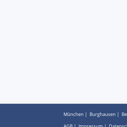
München
|
Burghausen
|
Be
AGB
|
Impressum
|
Datensc