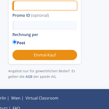
Promo ID
(optional)
Rechnung per
Post
Angebot nur für gewerblichen Bedarf. Es
gelten die
AGB
der ppedv AG.
rlin
|
Wien
|
Virtual Classroom
hutz
|
FAQ