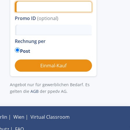
Promo ID
(optional)
Rechnung per
Post
Angebot nur für gewerblichen Bedarf. Es
gelten die
AGB
der ppedv AG.
rlin
|
Wien
|
Virtual Classroom
hutz
|
FAQ