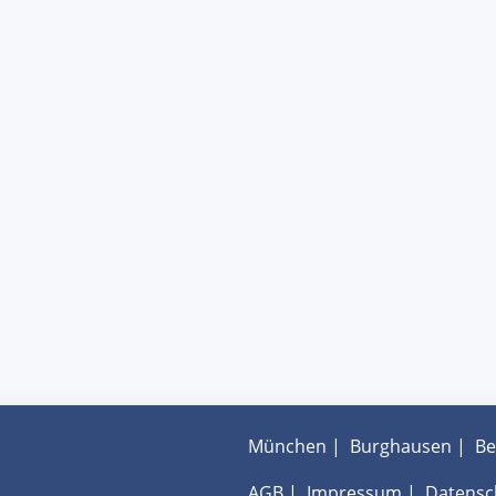
München
|
Burghausen
|
Be
AGB
|
Impressum
|
Datensc