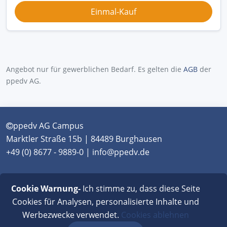
Angebot nur für gewerblichen Bedarf. Es gelten die
AGB
der
ppedv AG.
ppedv AG Campus
Marktler Straße 15b | 84489 Burghausen
+49 (0) 8677 - 9889-0 | info@ppedv.de
München
|
Burghausen
|
Berlin
|
Wien
|
Virtual
Cookie Warnung-
Ich stimme zu, dass diese Seite
Classroom
Cookies für Analysen, personalisierte Inhalte und
Werbezwecke verwendet.
Cookies ablehnen
AGB
|
Impressum
|
Datenschutz
|
FAQ