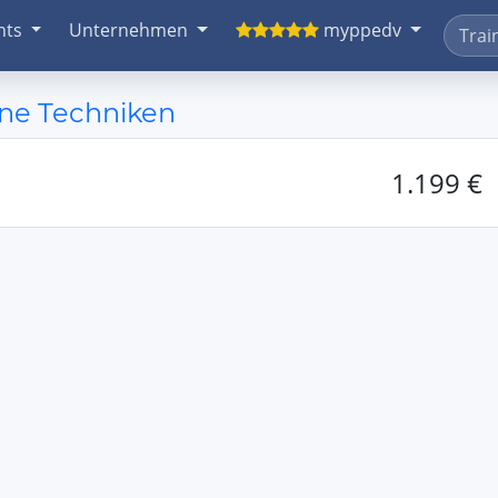
nts
Unternehmen
myppedv
ene Techniken
1.199 €