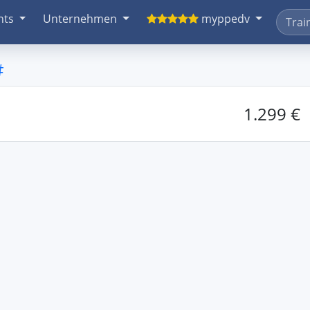
nts
Unternehmen
myppedv
#
1.299 €