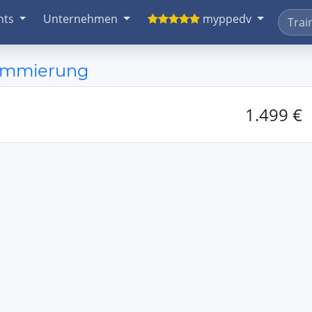
nts
Unternehmen
myppedv
rammierung
1.499 €