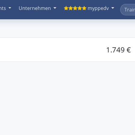
nts
Unternehmen
myppedv
1.749 €