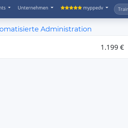
nts
Unternehmen
myppedv
omatisierte Administration
1.199 €