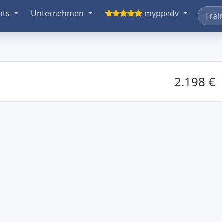
nts
Unternehmen
myppedv
2.198 €