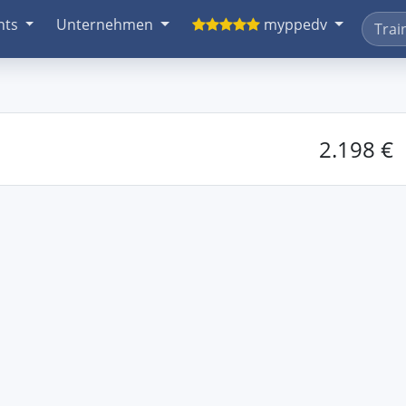
nts
Unternehmen
myppedv
2.198 €