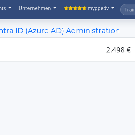
nts
Unternehmen
myppedv
ra ID (Azure AD) Administration
2.498 €