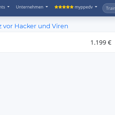
nts
Unternehmen
myppedv
tz vor Hacker und Viren
1.199 €