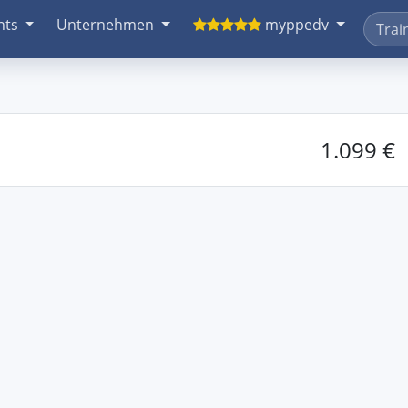
nts
Unternehmen
myppedv
1.099 €